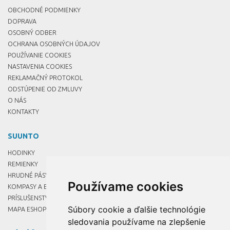
OBCHODNÉ PODMIENKY
DOPRAVA
OSOBNÝ ODBER
OCHRANA OSOBNÝCH ÚDAJOV
POUŽÍVANIE COOKIES
NASTAVENIA COOKIES
REKLAMAČNÝ PROTOKOL
ODSTÚPENIE OD ZMLUVY
O NÁS
KONTAKTY
SUUNTO
HODINKY
REMIENKY
HRUDNÉ PÁSY
Používame cookies
KOMPASY A BUZOLY
PRÍSLUŠENSTVO
Súbory cookie a ďalšie technológie
MAPA ESHOPU
sledovania používame na zlepšenie