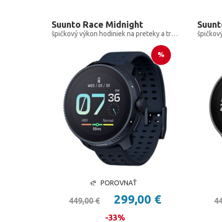
Suunto Race Midnight
špičkový výkon hodiniek na preteky a tréning
%
POROVNAŤ
299,00 €
449,00 €
44
-33%