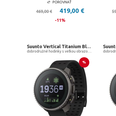
POROVNAŤ
419,00 €
469,00 €
59
-11%
Suunto Vertical Titanium Black Solar
dobrodružné hodinky s veľkou obrazovkou pre outdoorové expedície so solárnym nabíjaním
%