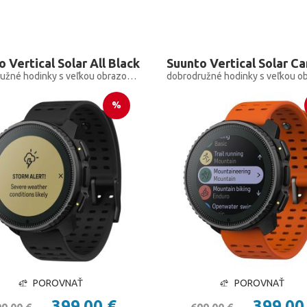
 Vertical Solar All Black
Suunto Vertical Solar C
dobrodružné hodinky s veľkou obrazovkou pre outdoorové expedície so solárnym nabíjaním
%
POROVNAŤ
POROVNAŤ
399,00 €
399,00