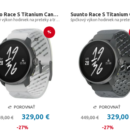
Suunto Race S Titanium Canary
špičkový výkon hodiniek na preteky a tréning, len menšie
%
POROVNAŤ
POROVNAŤ
329,00 €
329,00
9,00 €
449,00 €
-27%
-27%