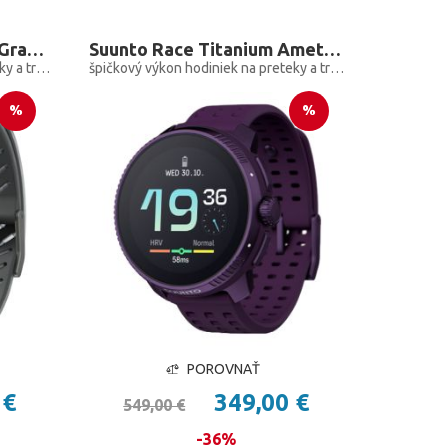
Suunto Race S Titanium Graphite
Suunto Race Titanium Amethyst
špičkový výkon hodiniek na preteky a tréning, len menšie
špičkový výkon hodiniek na preteky a tréning
%
%
POROVNAŤ
 €
349,00 €
549,00 €
-36%