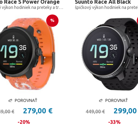
o Race S Power Orange
Suunto Race All Black
špičkový výkon hodiniek na preteky a tréning, len menšie
%
POROVNAŤ
POROVNAŤ
279,00 €
299,00
9,00 €
449,00 €
-20%
-33%