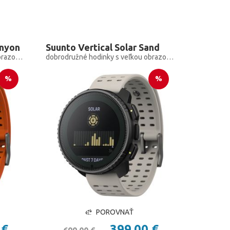
anyon
Suunto Vertical Solar Sand
dobrodružné hodinky s veľkou obrazovkou pre outdoorové expedície so solárnym nabíjaním
dobrodružné hodinky s veľkou obrazovkou pre outdoorové expedície so solárnym nabíjaním
%
%
POROVNAŤ
 €
399,00 €