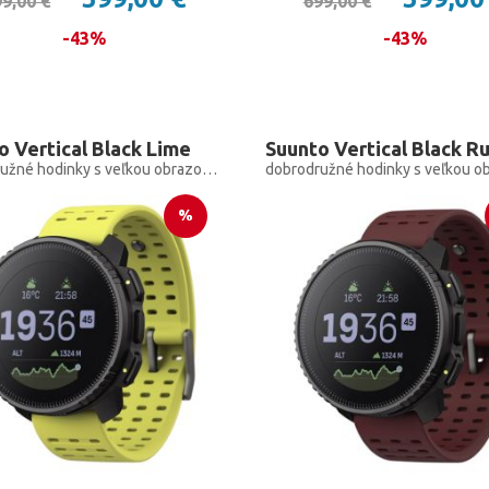
9,00 €
699,00 €
-43%
-43%
o Vertical Black Lime
Suunto Vertical Black R
dobrodružné hodinky s veľkou obrazovkou pre outdoorové expedície a tréningy
%