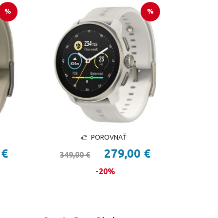
%
%
POROVNAŤ
 €
279,00 €
349,00 €
-20%