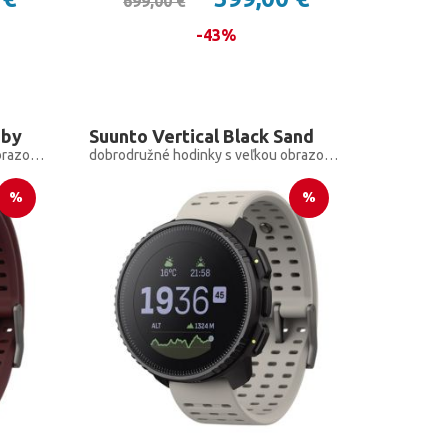
699,00 €
-43%
uby
Suunto Vertical Black Sand
dobrodružné hodinky s veľkou obrazovkou pre outdoorové expedície a tréningy
dobrodružné hodinky s veľkou obrazovkou pre outdoorové expedície a tréningy
%
%