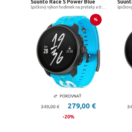
Suunto Race S Power Blue
Suunt
špičkový výkon hodiniek na preteky a tréning, len menšie
%
POROVNAŤ
279,00 €
349,00 €
34
-20%