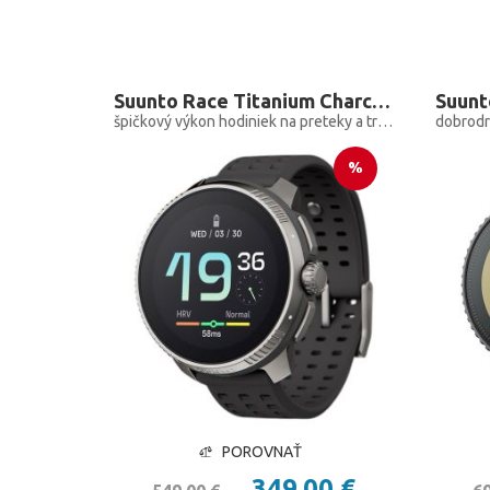
Suunto Race Titanium Charcoal
Suunto
špičkový výkon hodiniek na preteky a tréning
%
POROVNAŤ
349,00 €