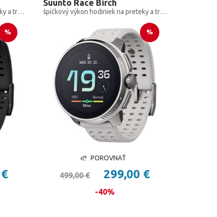
Suunto Race Birch
špičkový výkon hodiniek na preteky a tréning
špičkový výkon hodiniek na preteky a tréning
%
%
POROVNAŤ
 €
299,00 €
499,00 €
-40%