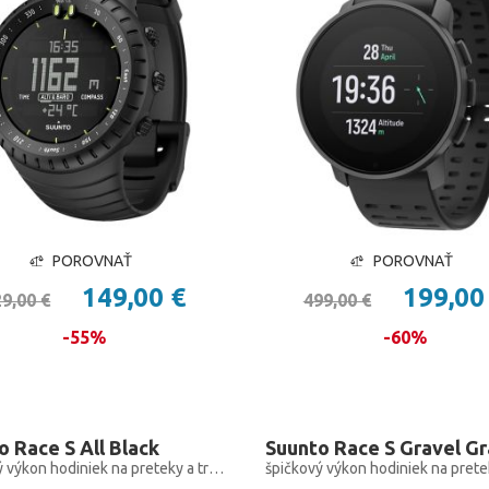
POROVNAŤ
POROVNAŤ
149,00 €
199,00
9,00 €
499,00 €
-55%
-60%
o Race S All Black
Suunto Race S Gravel G
špičkový výkon hodiniek na preteky a tréning, len menšie