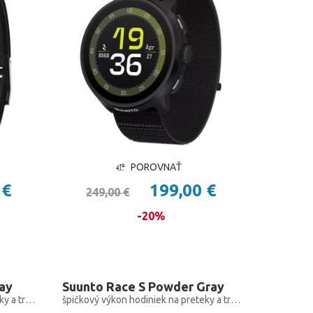
POROVNAŤ
 €
199,00 €
249,00 €
-20%
ray
Suunto Race S Powder Gray
špičkový výkon hodiniek na preteky a tréning, len menšie
špičkový výkon hodiniek na preteky a tréning, len menšie