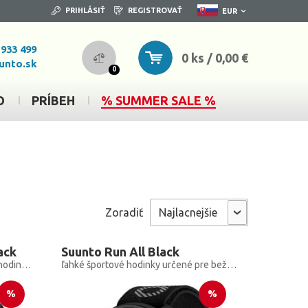
PRIHLÁSIŤ
REGISTROVAŤ
EUR
 933 499
0 ks / 0,00 €
unto.sk
0
O
PRÍBEH
% SUMMER SALE %
Zoradiť
ack
Suunto Run All Black
GPS, ultratenké, dotykové smart hodinky s meraním pulzu na zápästí
ľahké športové hodinky určené pre bežcov
%
%