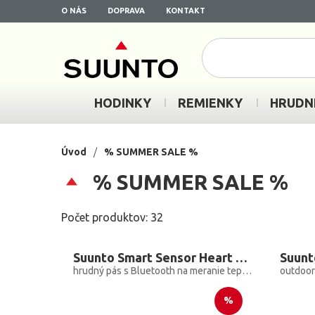
O NÁS
DOPRAVA
KONTAKT
HODINKY
REMIENKY
HRUDN
Úvod
/
% SUMMER SALE %
% SUMMER SALE %
Počet produktov: 32
Suunto Smart Sensor Heart Rate Belt
Suun
hrudný pás s Bluetooth na meranie tepovej frekvencie
outdoor
%