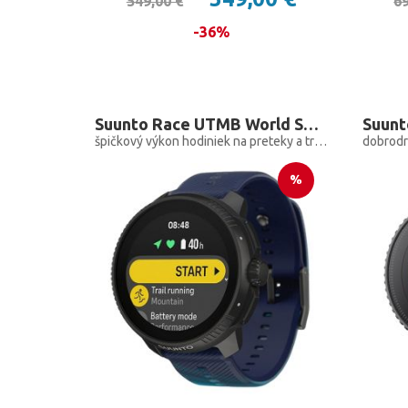
549,00 €
69
-36%
Suunto Race UTMB World Series
Suunt
špičkový výkon hodiniek na preteky a tréning, limitované
%