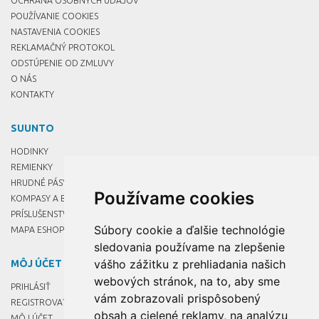
OCHRANA OSOBNÝCH ÚDAJOV
POUŽÍVANIE COOKIES
NASTAVENIA COOKIES
REKLAMAČNÝ PROTOKOL
ODSTÚPENIE OD ZMLUVY
O NÁS
KONTAKTY
SUUNTO
HODINKY
REMIENKY
HRUDNÉ PÁSY
Používame cookies
KOMPASY A BUZOLY
PRÍSLUŠENSTVO
Súbory cookie a ďalšie technológie
MAPA ESHOPU
sledovania používame na zlepšenie
vášho zážitku z prehliadania našich
MÔJ ÚČET
webových stránok, na to, aby sme
PRIHLÁSIŤ
vám zobrazovali prispôsobený
REGISTROVAŤ
obsah a cielené reklamy, na analýzu
MÔJ ÚČET