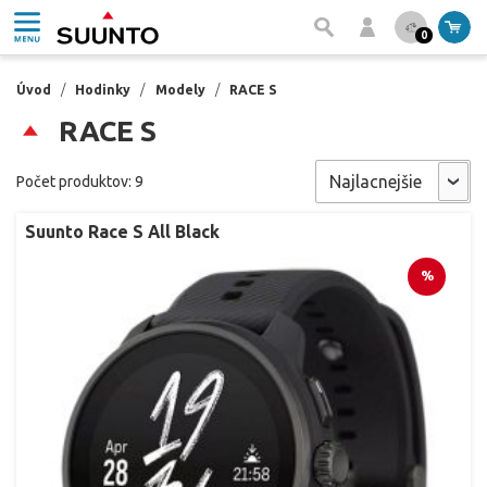
0
Úvod
/
Hodinky
/
Modely
/
RACE S
RACE S
Počet produktov: 9
Suunto Race S All Black
%