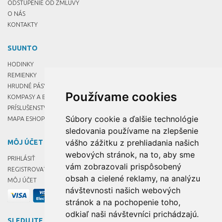
ODSTÚPENIE OD ZMLUVY
O NÁS
KONTAKTY
SUUNTO
HODINKY
REMIENKY
HRUDNÉ PÁSY
Používame cookies
KOMPASY A BUZOLY
PRÍSLUŠENSTVO
Súbory cookie a ďalšie technológie
MAPA ESHOPU
sledovania používame na zlepšenie
vášho zážitku z prehliadania našich
MÔJ ÚČET
webových stránok, na to, aby sme
PRIHLÁSIŤ
vám zobrazovali prispôsobený
REGISTROVAŤ
obsah a cielené reklamy, na analýzu
MÔJ ÚČET
návštevnosti našich webových
stránok a na pochopenie toho,
odkiaľ naši návštevníci prichádzajú.
SLEDUJTE NÁS