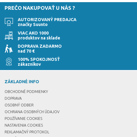
PREČO NAKUPOVAŤ U NÁS ?
AUTORIZOVANÝ PREDAJCA
značky Suunto
VIAC AKO 1000
produktov na sklade
DOPRAVA ZADARMO
nad 70 €
100% SPOKOJNOSŤ
zákazníkov
ZÁKLADNÉ INFO
OBCHODNÉ PODMIENKY
DOPRAVA
OSOBNÝ ODBER
OCHRANA OSOBNÝCH ÚDAJOV
POUŽÍVANIE COOKIES
NASTAVENIA COOKIES
REKLAMAČNÝ PROTOKOL