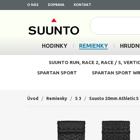
O NÁS
DOPRAVA
KONTAKT
HODINKY
REMIENKY
HRUDN
SUUNTO RUN, RACE 2, RACE / S, VERTI
SPARTAN SPORT
SPARTAN SPORT WRI
Úvod
/
Remienky
/
S 3
/
Suunto 20mm Athletic 5 