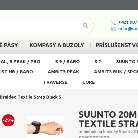
+421 907
info@su
É PÁSY
KOMPASY A BUZOLY
PRÍSLUŠENSTV
CAL, 9 PEAK / PRO
S 9 / BARO
S 7
SUUNTO 
ST HR / BARO
AMBIT3 PEAK
AMBIT3 RUN / SPO
TRAVERSE
CORE
Braided Textile Strap Black S
SUUNTO 20M
-29%
TEXTILE STR
remienok na hodinky Suunto 3 