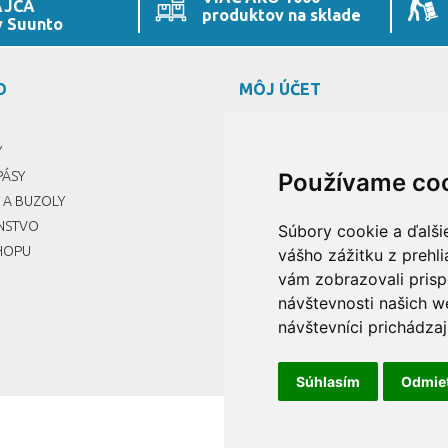
AJCA
produktov na sklade
y Suunto
O
MÔJ ÚČET
PRIHLÁSIŤ
Y
REGISTROVAŤ
PÁSY
MÔJ ÚČET
Používame co
 A BUZOLY
ENSTVO
Súbory cookie a ďalši
HOPU
vášho zážitku z prehl
vám zobrazovali prisp
návštevnosti našich w
návštevníci prichádzaj
Súhlasím
Odmie