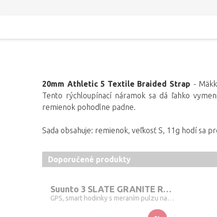
20mm Athletic 5 Textile Braided Strap
-
Mäkký
Tento rýchloupínací náramok sa dá ľahko vymeni
remienok pohodlne padne.
Sada obsahuje: remienok,
veľkosť S, 11g hodí sa p
Doporučené produkty
Suunto 3 SLATE GRANITE RED
GPS, smart hodinky s meraním pulzu na zápästí