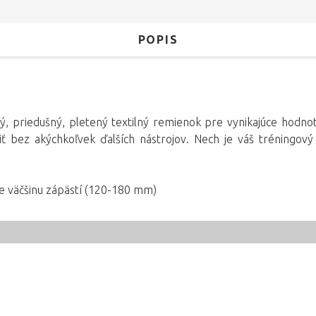
POPIS
, priedušný, pletený textilný remienok pre vynikajúce hodno
ť bez akýchkoľvek ďalších nástrojov. Nech je váš tréningov
re väčšinu zápästí (120-180 mm)