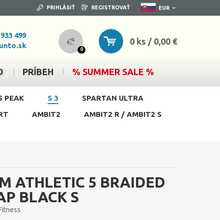
PRIHLÁSIŤ
REGISTROVAŤ
EUR
 933 499
0 ks / 0,00 €
unto.sk
0
O
PRÍBEH
% SUMMER SALE %
5 PEAK
S 3
SPARTAN ULTRA
RT
AMBIT2
AMBIT2 R / AMBIT2 S
M ATHLETIC 5 BRAIDED
AP BLACK S
Fitness