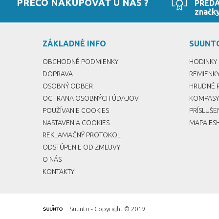
PREČO NAKUPOVAŤ U NÁS ?
PRED
značk
ZÁKLADNÉ INFO
SUUNT
OBCHODNÉ PODMIENKY
HODINKY
DOPRAVA
REMIENK
OSOBNÝ ODBER
HRUDNÉ 
OCHRANA OSOBNÝCH ÚDAJOV
KOMPASY
POUŽÍVANIE COOKIES
PRÍSLUŠ
NASTAVENIA COOKIES
MAPA ES
REKLAMAČNÝ PROTOKOL
ODSTÚPENIE OD ZMLUVY
O NÁS
KONTAKTY
Suunto - Copyright © 2019