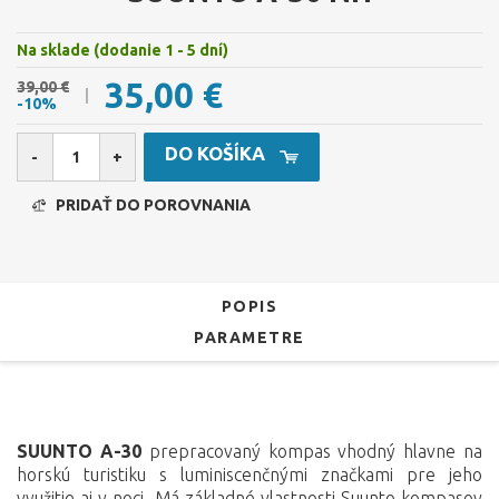
Na sklade (dodanie 1 - 5 dní)
35,00 €
39,00 €
-10%
DO KOŠÍKA
-
+
PRIDAŤ DO POROVNANIA
POPIS
PARAMETRE
SUUNTO A-30
prepracovaný kompas vhodný hlavne na
horskú turistiku s luminiscenčnými značkami pre jeho
využitie aj v noci. Má základné vlastnosti Suunto kompasov