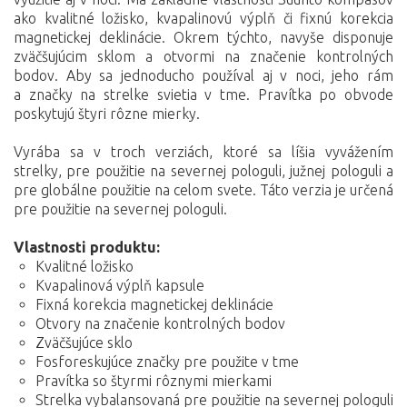
ako kvalitné ložisko, kvapalinovú výplň či fixnú korekcia
magnetickej deklinácie. Okrem týchto, navyše disponuje
zväčšujúcim sklom a otvormi na značenie kontrolných
bodov. Aby sa jednoducho používal aj v noci, jeho rám
a značky na strelke svietia v tme. Pravítka po obvode
poskytujú štyri rôzne mierky.
Vyrába sa v troch verziách, ktoré sa líšia vyvážením
strelky, pre použitie na severnej pologuli, južnej pologuli a
pre globálne použitie na celom svete. Táto verzia je určená
pre použitie na severnej pologuli.
Vlastnosti produktu:
Kvalitné ložisko
Kvapalinová výplň kapsule
Fixná korekcia magnetickej deklinácie
Otvory na značenie kontrolných bodov
Zväčšujúce sklo
Fosforeskujúce značky pre použite v tme
Pravítka so štyrmi rôznymi mierkami
Strelka vybalansovaná pre použitie na severnej pologuli