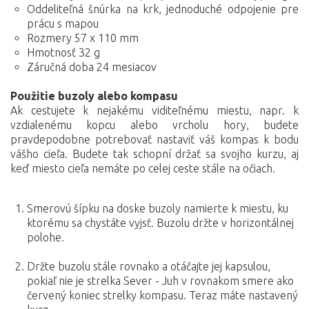
Oddeliteľná šnúrka na krk, jednoduché odpojenie pre
prácu s mapou
Rozmery 57 x 110 mm
Hmotnosť 32 g
Záručná doba 24 mesiacov
Použitie buzoly alebo kompasu
Ak cestujete k nejakému viditeľnému miestu, napr. k
vzdialenému kopcu alebo vrcholu hory, budete
pravdepodobne potrebovať nastaviť váš kompas k bodu
vášho cieľa. Budete tak schopní držať sa svojho kurzu, aj
keď miesto cieľa nemáte po celej ceste stále na očiach.
Smerovú šípku na doske buzoly namierte k miestu, ku
ktorému sa chystáte vyjsť. Buzolu držte v horizontálnej
polohe.
Držte buzolu stále rovnako a otáčajte jej kapsulou,
pokiaľ nie je strelka Sever - Juh v rovnakom smere ako
červený koniec strelky kompasu. Teraz máte nastavený