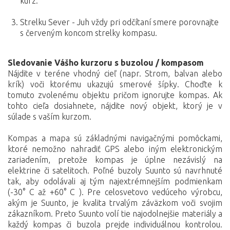
kurz.
Strelku Sever - Juh vždy pri odčítaní smere porovnajte
s červeným koncom strelky kompasu.
Sledovanie Vášho kurzoru s buzolou / kompasom
Nájdite v teréne vhodný cieľ (napr. Strom, balvan alebo
krík) voči ktorému ukazujú smerové šípky. Choďte k
tomuto zvolenému objektu pričom ignorujte kompas. Ak
tohto cieľa dosiahnete, nájdite nový objekt, ktorý je v
súlade s vaším kurzom.
Kompas a mapa sú základnými navigačnými pomôckami,
ktoré nemožno nahradiť GPS alebo iným elektronickým
zariadením, pretože kompas je úplne nezávislý na
elektrine či satelitoch. Poľné buzoly Suunto sú navrhnuté
tak, aby odolávali aj tým najextrémnejším podmienkam
(-30° C až +60° C ). Pre celosvetovo vedúceho výrobcu,
akým je Suunto, je kvalita trvalým záväzkom voči svojim
zákazníkom. Preto Suunto volí tie najodolnejšie materiály a
každý kompas či buzola prejde individuálnou kontrolou.