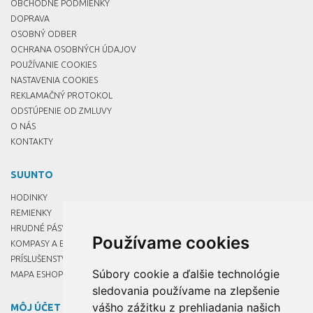
OBCHODNÉ PODMIENKY
DOPRAVA
OSOBNÝ ODBER
OCHRANA OSOBNÝCH ÚDAJOV
POUŽÍVANIE COOKIES
NASTAVENIA COOKIES
REKLAMAČNÝ PROTOKOL
ODSTÚPENIE OD ZMLUVY
O NÁS
KONTAKTY
SUUNTO
HODINKY
REMIENKY
HRUDNÉ PÁSY
Používame cookies
KOMPASY A BUZOLY
PRÍSLUŠENSTVO
Súbory cookie a ďalšie technológie
MAPA ESHOPU
sledovania používame na zlepšenie
vášho zážitku z prehliadania našich
MÔJ ÚČET