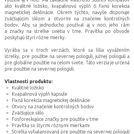
ako kvalitné ložisko, kvapalinovú výplň či fixnú korekcia
magnetickej deklinácie. Okrem týchto, navyše disponuje
zväčšujúcim sklom a otvormi na značenie kontrolných
bodov. Aby sa jednoducho používal aj v noci, jeho rám
a značky na strelke svietia v tme. Pravítka po obvode
poskytujú štyri rôzne mierky.
Vyrába sa v troch verziách, ktoré sa líšia vyvážením
strelky, pre použitie na severnej pologuli, južnej pologuli a
pre globálne použitie na celom svete. Táto verzia je určená
pre použitie na severnej pologuli.
Vlastnosti produktu:
Kvalitné ložisko
Kvapalinová výplň kapsule
Fixná korekcia magnetickej deklinácie
Otvory na značenie kontrolných bodov
Zväčšujúce sklo
Fosforeskujúce značky pre použite v tme
Pravítka so štyrmi rôznymi mierkami
Strelka vybalansovaná pre použitie na severnej pologuli