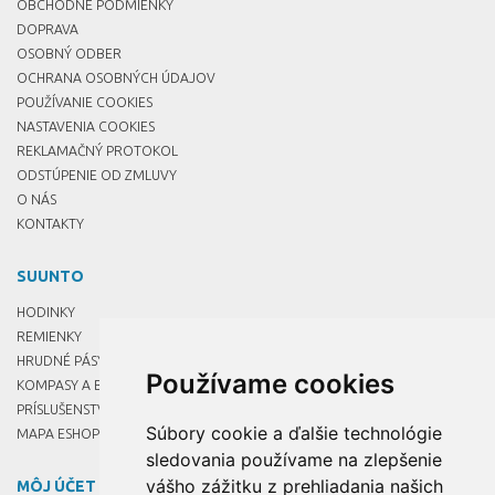
OBCHODNÉ PODMIENKY
DOPRAVA
OSOBNÝ ODBER
OCHRANA OSOBNÝCH ÚDAJOV
POUŽÍVANIE COOKIES
NASTAVENIA COOKIES
REKLAMAČNÝ PROTOKOL
ODSTÚPENIE OD ZMLUVY
O NÁS
KONTAKTY
SUUNTO
HODINKY
REMIENKY
HRUDNÉ PÁSY
Používame cookies
KOMPASY A BUZOLY
PRÍSLUŠENSTVO
Súbory cookie a ďalšie technológie
MAPA ESHOPU
sledovania používame na zlepšenie
vášho zážitku z prehliadania našich
MÔJ ÚČET