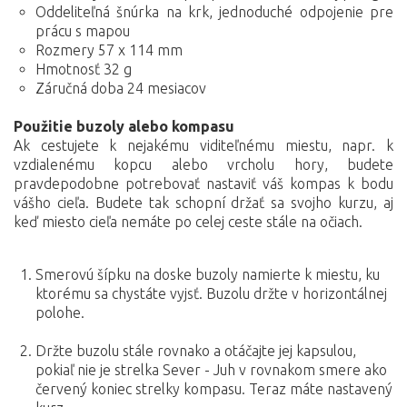
Oddeliteľná šnúrka na krk, jednoduché odpojenie pre
prácu s mapou
Rozmery 57 x 114 mm
Hmotnosť 32 g
Záručná doba 24 mesiacov
Použitie buzoly alebo kompasu
Ak cestujete k nejakému viditeľnému miestu, napr. k
vzdialenému kopcu alebo vrcholu hory, budete
pravdepodobne potrebovať nastaviť váš kompas k bodu
vášho cieľa. Budete tak schopní držať sa svojho kurzu, aj
keď miesto cieľa nemáte po celej ceste stále na očiach.
Smerovú šípku na doske buzoly namierte k miestu, ku
ktorému sa chystáte vyjsť. Buzolu držte v horizontálnej
polohe.
Držte buzolu stále rovnako a otáčajte jej kapsulou,
pokiaľ nie je strelka Sever - Juh v rovnakom smere ako
červený koniec strelky kompasu. Teraz máte nastavený