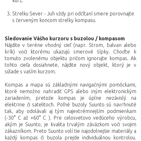
kurz.
Strelku Sever - Juh vždy pri odčítaní smere porovnajte
s červeným koncom strelky kompasu.
Sledovanie Vášho kurzoru s buzolou / kompasom
Nájdite v teréne vhodný cieľ (napr. Strom, balvan alebo
krík) voči ktorému ukazujú smerové šípky. Choďte k
tomuto zvolenému objektu pričom ignorujte kompas. Ak
tohto cieľa dosiahnete, nájdite nový objekt, ktorý je v
súlade s vaším kurzom.
Kompas a mapa sú základnými navigačnými pomôckami,
ktoré nemožno nahradiť GPS alebo iným elektronickým
zariadením, pretože kompas je úplne nezávislý na
elektrine či satelitoch. Poľné buzoly Suunto sú navrhnuté
tak, aby odolávali aj tým najextrémnejším podmienkam
(-30° C až +60° C ). Pre celosvetovo vedúceho výrobcu,
akým je Suunto, je kvalita trvalým záväzkom voči svojim
zákazníkom. Preto Suunto volí tie najodolnejšie materiály a
každý kompas či buzola prejde individuálnou kontrolou.