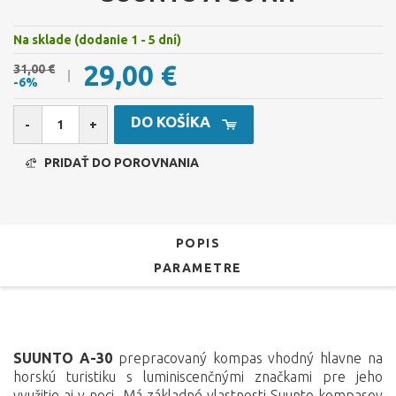
Na sklade (dodanie 1 - 5 dní)
29,00 €
31,00 €
-6%
DO KOŠÍKA
-
+
PRIDAŤ DO POROVNANIA
POPIS
PARAMETRE
SUUNTO A-30
prepracovaný kompas vhodný hlavne na
horskú turistiku s luminiscenčnými značkami pre jeho
využitie aj v noci. Má základné vlastnosti Suunto kompasov