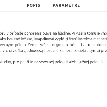
POPIS
PARAMETRE
torý v prípade ponorenia pláva na hladine. Aj vďaka tomu je vh
ko kvalitné ložisko, kvapalinovú výplň či fixnú korekcia magnet
rným pólom Zeme. Vďaka ergonomickému tvaru sa dobre dr
 na vrchu viečka zjednodušujú presné zameranie cieľa a tým aj pr
trelky, pre použitie na severnej pologuli alebo južnej pologuli.