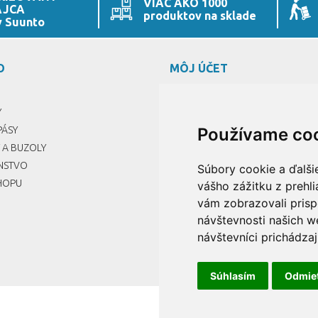
VIAC AKO 1000
AJCA
produktov na sklade
y Suunto
O
MÔJ ÚČET
PRIHLÁSIŤ
Y
REGISTROVAŤ
PÁSY
MÔJ ÚČET
Používame co
 A BUZOLY
ENSTVO
Súbory cookie a ďalši
HOPU
vášho zážitku z prehl
vám zobrazovali prisp
návštevnosti našich w
návštevníci prichádzaj
Súhlasím
Odmie