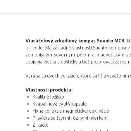
Viacúčelový zrkadlový kompas Suunto MCB
, k
pri vode. Má základné vlastnosti Suunto kompasov a
zemepisným severným pólom a magnetickým seve
spojenia viečka a doštičky a tiež pozorovací zárez
Vyrába sa dvoch verziách, ktoré sa líšia vyvážením s
Vlastnosti produktu:
Kvalitné ložisko
Kvapalinová výplň kapsule
Fixná korekcia magnetickej deklinácie
Pravítka so štyrmi rôznymi mierkami
Zrkadlo