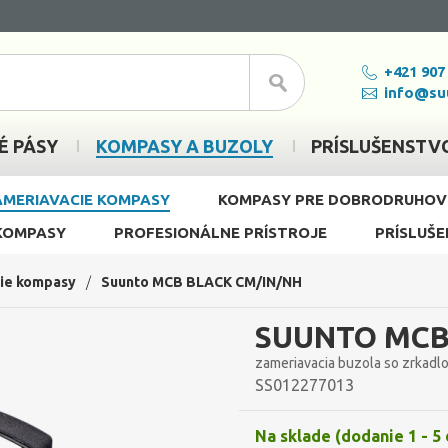
+421 907
info@su
É PÁSY
KOMPASY A BUZOLY
PRÍSLUŠENSTV
AMERIAVACIE KOMPASY
KOMPASY PRE DOBRODRUHOV
 KOMPASY
PROFESIONÁLNE PRÍSTROJE
PRÍSLUŠ
ie kompasy
/
Suunto MCB BLACK CM/IN/NH
SUUNTO MCB
zameriavacia buzola so zrkadlo
SS012277013
Na sklade (dodanie 1 - 5 