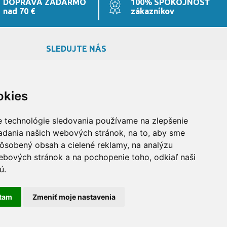
DOPRAVA ZADARMO
100% SPOKOJNOSŤ
nad 70 €
zákazníkov
SLEDUJTE NÁS
okies
e technológie sledovania používame na zlepšenie
iadania našich webových stránok, na to, aby sme
ôsobený obsah a cielené reklamy, na analýzu
ebových stránok a na pochopenie toho, odkiaľ naši
ú.
tam
Zmeniť moje nastavenia