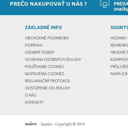
PREČO NAKUPOVAŤ U NÁS ?
PRED
značk
ZÁKLADNÉ INFO
SUUNT
OBCHODNÉ PODMIENKY
HODINKY
DOPRAVA
REMIENK
OSOBNÝ ODBER
HRUDNÉ 
OCHRANA OSOBNÝCH ÚDAJOV
KOMPASY
POUŽÍVANIE COOKIES
PRÍSLUŠ
NASTAVENIA COOKIES
MAPA ES
REKLAMAČNÝ PROTOKOL
ODSTÚPENIE OD ZMLUVY
O NÁS
KONTAKTY
Suunto - Copyright © 2019