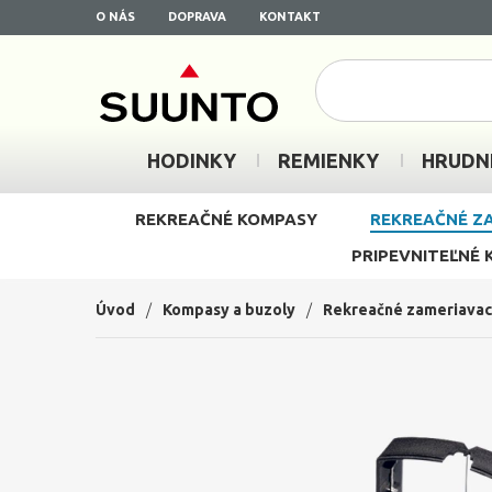
O NÁS
DOPRAVA
KONTAKT
HODINKY
REMIENKY
HRUDN
REKREAČNÉ KOMPASY
REKREAČNÉ Z
PRIPEVNITEĽNÉ
Úvod
/
Kompasy a buzoly
/
Rekreačné zameriavac