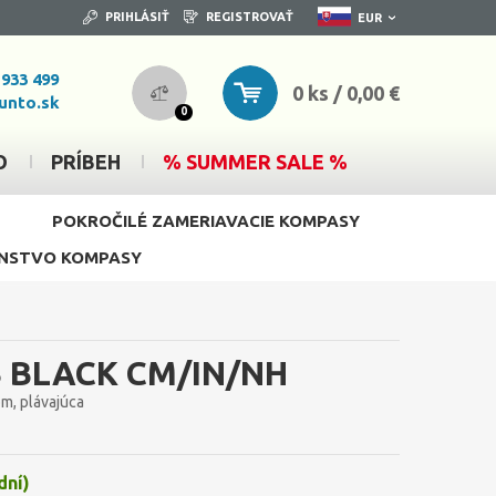
PRIHLÁSIŤ
REGISTROVAŤ
EUR
 933 499
0 ks / 0,00 €
unto.sk
0
O
PRÍBEH
% SUMMER SALE %
POKROČILÉ ZAMERIAVACIE KOMPASY
ENSTVO KOMPASY
 BLACK CM/IN/NH
m, plávajúca
dní)