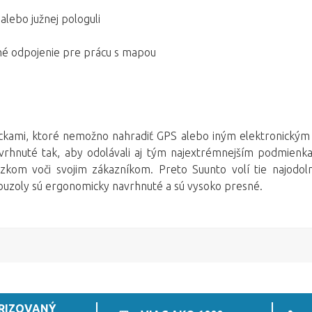
alebo južnej pologuli
ché odpojenie pre prácu s mapou
ami, ktoré nemožno nahradiť GPS alebo iným elektronickým z
navrhnuté tak, aby odolávali aj tým najextrémnejším podmien
äzkom voči svojim zákazníkom. Preto Suunto volí tie najodol
uzoly sú ergonomicky navrhnuté a sú vysoko presné.
RIZOVANÝ