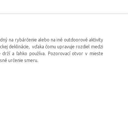
odný na rybárčenie alebo na iné outdoorové aktivity
ickej deklinácie, vďaka čomu upravuje rozdiel medzi
ží a ľahko používa. Pozorovací otvor v mieste
esné určenie smeru.