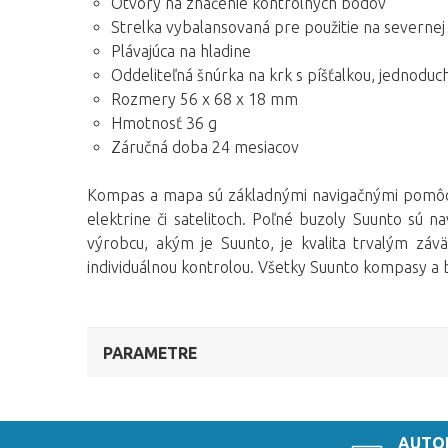
Otvory na značenie kontrolných bodov
Strelka vybalansovaná pre použitie na severnej 
Plávajúca na hladine
Oddeliteľná šnúrka na krk s píšťalkou, jednodu
Rozmery 56 x 68 x 18 mm
Hmotnosť 36 g
Záručná doba 24 mesiacov
Kompas a mapa sú základnými navigačnými pomôck
elektrine či satelitoch. Poľné buzoly Suunto sú 
výrobcu, akým je Suunto, je kvalita trvalým záv
individuálnou kontrolou. Všetky
Suunto kompasy a b
PARAMETRE
AUTO