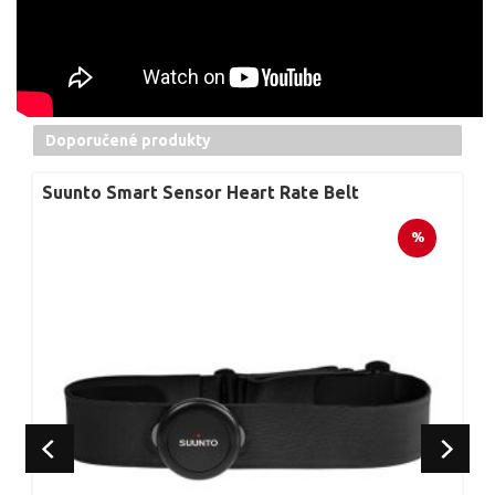
Doporučené produkty
an 5 Microfiber Strap All Black M
Suunto Smart Sensor Heart Rate Belt
%