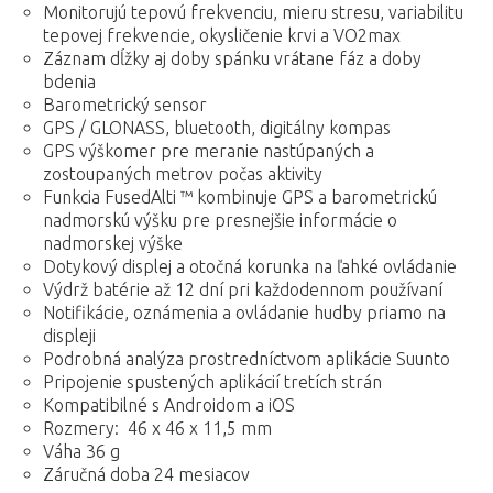
Monitorujú tepovú frekvenciu, mieru stresu, variabilitu
tepovej frekvencie, okysličenie krvi a VO2max
Záznam dĺžky aj doby spánku vrátane fáz a doby
bdenia
Barometrický sensor
GPS / GLONASS, bluetooth, digitálny kompas
GPS výškomer pre meranie nastúpaných a
zostoupaných metrov počas aktivity
Funkcia FusedAlti ™ kombinuje GPS a barometrickú
nadmorskú výšku pre presnejšie informácie o
nadmorskej výške
Dotykový displej a otočná korunka na ľahké ovládanie
Výdrž batérie až 12 dní pri každodennom používaní
Notifikácie, oznámenia a ovládanie hudby priamo na
displeji
Podrobná analýza prostredníctvom aplikácie Suunto
Pripojenie spustených aplikácií tretích strán
Kompatibilné s Androidom a iOS
Rozmery: 46 x 46 x 11,5 mm
Váha 36 g
Záručná doba 24 mesiacov​