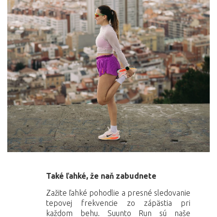
Také ľahké, že naň zabudnete
Zažite ľahké pohodlie a presné sledovanie
tepovej frekvencie zo zápästia pri
každom behu. Suunto Run sú naše