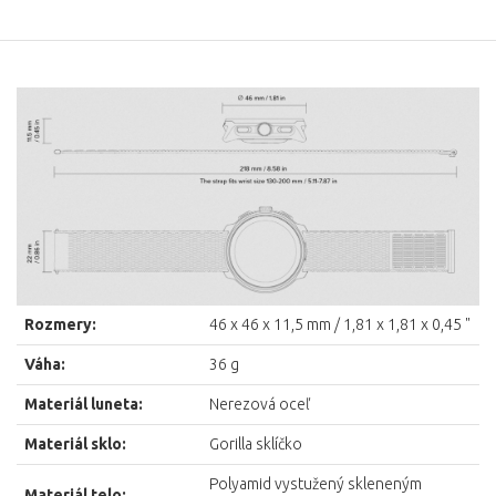
Rozmery:
46 x 46 x 11,5 mm / 1,81 x 1,81 x 0,45 "
Váha:
36 g
Materiál luneta:
Nerezová oceľ
Materiál sklo:
Gorilla sklíčko
Polyamid vystužený skleneným
Materiál telo: